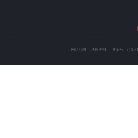
网站地图
|
法律声明
| 备案号：
辽ICP备