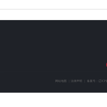
网站地图
|
法律声明
| 备案号：
辽ICP备