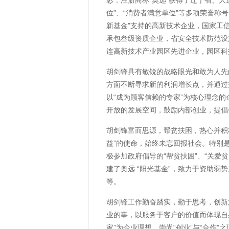
彰：注册商标“奥远”获得了辽宁省、
位”、“消费者满意单位”等多项荣誉称号
新基金”支持的高新技术企业，国家工
承包叁级资质企业，省安全技术防范设
连高新技术产业园区先进企业，园区科
胡剑锋具有敏锐的战略眼光和敢为人先
方面不断寻求新的利润增长点，并通过
以“成为顾客信赖的专家”为核心理念
开放的发展空间，鼓励内部创业，提倡
胡剑锋富而思源，帮贫扶困，热心并积
益”的使命，始终未忘回报社会。特别
极参加政府倡导的“帮贫扶困”、“关爱贫
建了奥远 “阳光基金”，致力于资助
等。
胡剑锋工作勤奋踏实，勤于思考，创新
业的事，以服务于客户的价值而体现自
家”为企业理想，崇尚“创业”与“合作