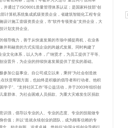
大连市著名商标；连续十年被评为大连市“重合同守信用单
，并通过了ISO9001质量管理体系认证；是国家科技部“创
信部计算机系统集成贰级资质企业，省建筑智能化工程专业
施设计施工壹级资质企业，市“软件专项资金”支持企业，大
技计划支持企业。
的领导魄力，善于从快速发展的市场中捕捉商机，在业务
兼并和融资的方式实现企业的跨越式发展。同时构建了
的企业文化体系，以人为本，广纳贤才，为员工提供了平等、
创业晋升，为企业的持续快速发展提供了坚实的基础。
极参加公益事业。自公司成立以来，秉持“为社会创造效
是在扶贫帮困方面，也始终是积极的倡导者和行动者。他积
困学子”、“支持社区工作”等公益活动，并于2003年组织创
弱势儿童群体、为社会困难人员捐款、为重大灾难发生区捐款
意识强，倡导以专业的人、专业的态度、专业的技能做专
身价值；并以“造就永续创业的团队，成为顾客信赖的专
”之理念，励志创新、追求卓越，曾担任“中国火炬创业导师行