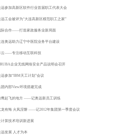
奥远参加高新区软件行业首届职工代表大会
奥远工会被评为“大连高新区模范职工之家”
城际合作——打造家政服务业新局面
大连奥远助力辽宁中医院业务平台建设
卓云——专注移动互联科技
ARUBA企业无线网络安全产品说明会召开
奥远参加“IBM天工计划”会议
集团内部View环境搭建完成
雏鹰起飞的地方 ——记奥远新员工训练
亢龙有悔 火凤涅磐 ——记2012年集团第一季度会议
云计算技术培训新进展
奥远发展 人才为本