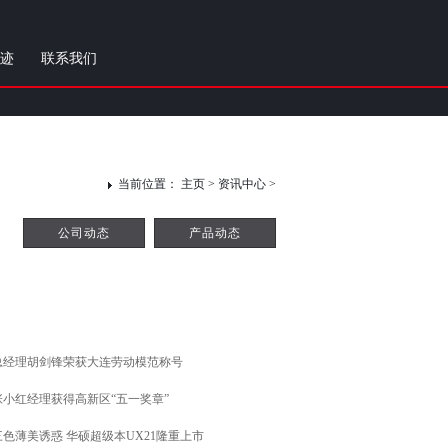
迹
联系我们
当前位置：
主页
> 资讯中心 >
公司动态
产品动态
总经理胡剑锋荣获大连劳动模范称号
张小红经理获得高新区“五一奖章”
三色薄美诱惑 华硕超级本UX21隆重上市