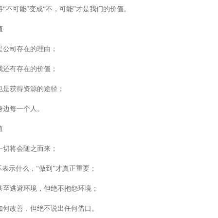
“不可能”变成“不，可能”才是我们的价值。
值
是公司存在的理由；
我还有存在的价值；
也是获得资源的途径；
身边每一个人。
值
一切将会随之而来；
不表示什么，“做到”才真正重要；
甚至逃避环境，但绝不抱怨环境；
如何改善，但绝不说出任何借口。