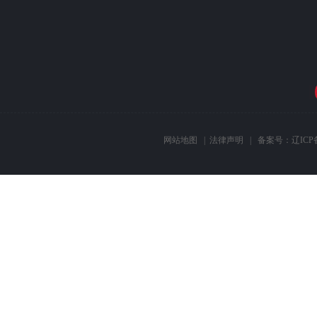
网站地图
|
法律声明
| 备案号：
辽ICP备