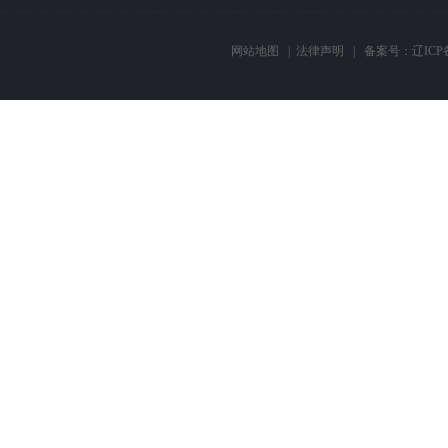
网站地图
|
法律声明
| 备案号：
辽ICP备