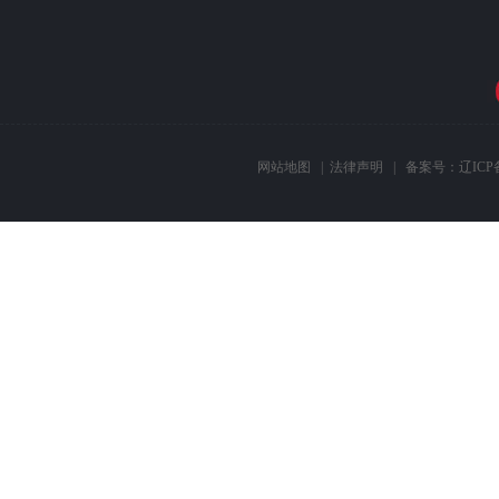
网站地图
|
法律声明
| 备案号：
辽ICP备