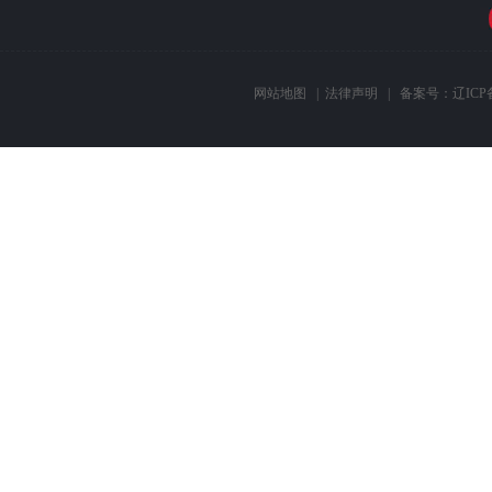
网站地图
|
法律声明
| 备案号：
辽ICP备