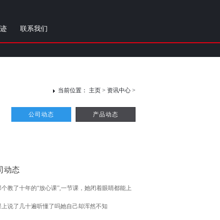
迹
联系我们
当前位置：
主页
> 资讯中心 >
公司动态
产品动态
司动态
那个教了十年的“放心课”,一节课，她闭着眼睛都能上
课上说了几十遍听懂了吗她自己却浑然不知