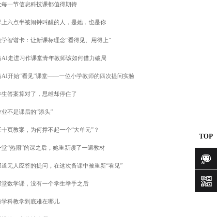
让每一节信息科技课都值得期待
早上六点半被闹钟叫醒的人，是她，也是你
教学智谱卡：让新课标理念“看得见、用得上”
当AI走进习作课堂青年教师该如何借力破局
当AI开始“看见”课堂——一位小学教师的四次提问实验
学生答案算对了，思维却停住了
作业不是课后的“添头”
三十页教案，为何撑不起一个“大单元”？
TOP
一堂“热闹”的课之后，她重新读了一遍教材
那道无人应答的提问，在这次备课中被重新“看见”
咨询
那堂数学课，没有一个学生举手之后
跨学科教学到底难在哪儿